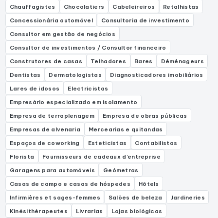
Chauffagistes
Chocolatiers
Cabeleireiros
Retalhistas
Concessionária automóvel
Consultoria de investimento
Consultor em gestão de negócios
Consultor de investimentos / Consultor financeiro
Construtores de casas
Telhadores
Bares
Déménageurs
Dentistas
Dermatologistas
Diagnosticadores imobiliários
Lares de idosos
Electricistas
Empresário especializado em isolamento
Empresa de terraplenagem
Empresa de obras públicas
Empresas de alvenaria
Mercearias e quitandas
Espaços de coworking
Esteticistas
Contabilistas
Florista
Fournisseurs de cadeaux d'entreprise
Garagens para automóveis
Geómetras
Casas de campo e casas de hóspedes
Hôtels
Infirmières et sages-femmes
Salões de beleza
Jardineries
Kinésithérapeutes
Livrarias
Lojas biológicas