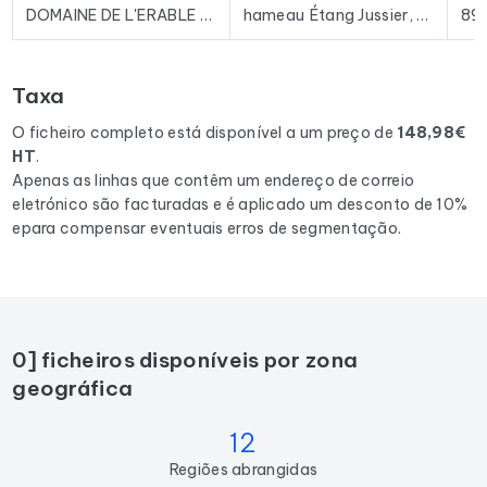
existentes no mercado.
DOMAINE DE L'ERABLE - Vins de Chablis
hameau Étang Jussier, 6 Route de Toucy
89
Para compilar este ficheiro, recolhemos todos os resultados
em France
correspondentes às seguintes actividades:
Taxa
Établissement vinicole, Vignoble, Caviste.
O ficheiro completo está disponível a um preço de
148,98€
HT
.
Apenas as linhas que contêm um endereço de correio
eletrónico são facturadas e é aplicado um desconto de 10%
epara compensar eventuais erros de segmentação.
0] ficheiros disponíveis por zona
geográfica
12
Regiões abrangidas