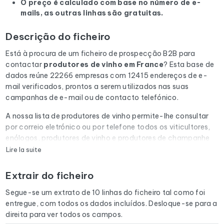
O preço é calculado com base no número de e-
mails, as outras linhas são gratuitas.
Descrição do ficheiro
Está à procura de um ficheiro de prospecção B2B para
contactar
produtores de vinho
em France
? Esta base de
dados reúne 22266 empresas com 12415 endereços de e-
mail verificados, prontos a serem utilizados nas suas
campanhas de e-mail ou de contacto telefónico.
A nossa lista de produtores de vinho permite-lhe consultar
por correio eletrónico ou por telefone todos os viticultores,
enólogos, produtores de vinho e produtores de champanhe
Lire la suite
Cada e-mail da lista é submetido a uma verificação
automática através do Cleanmylist.email antes de ser
Extrair do ficheiro
incluído. Os endereços inválidos, as caixas de correio cheias
e os domínios expirados são removidos. Resultado: uma
Segue-se um extrato de 10 linhas do ficheiro tal como foi
baixa taxa de rejeição e campanhas que chegam à caixa de
entregue, com todos os dados incluídos. Desloque-se para a
entrada.
direita para ver todos os campos.