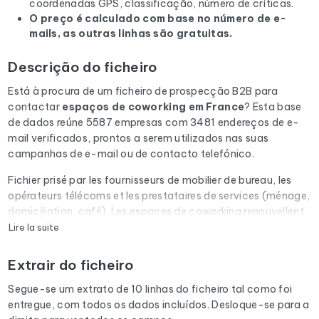
coordenadas GPS, classificação, número de críticas.
O preço é calculado com base no número de e-
mails, as outras linhas são gratuitas.
Descrição do ficheiro
Está à procura de um ficheiro de prospecção B2B para
contactar
espaços de coworking
em France
? Esta base
de dados reúne 5587 empresas com 3481 endereços de e-
mail verificados, prontos a serem utilizados nas suas
campanhas de e-mail ou de contacto telefónico.
Fichier prisé par les fournisseurs de mobilier de bureau, les
opérateurs télécoms et les prestataires de services (ménage,
domiciliation, café). Les espaces de coworking renouvellent
régulièrement leurs équipements.
Lire la suite
Cada e-mail da lista é submetido a uma verificação
Extrair do ficheiro
automática através do Cleanmylist.email antes de ser
incluído. Os endereços inválidos, as caixas de correio cheias
Segue-se um extrato de 10 linhas do ficheiro tal como foi
e os domínios expirados são removidos. Resultado: uma
entregue, com todos os dados incluídos. Desloque-se para a
baixa taxa de rejeição e campanhas que chegam à caixa de