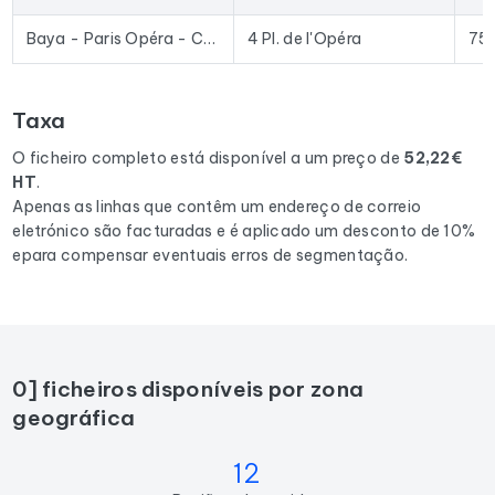
Excel permite a importação direta para a maioria das
ferramentas de prospeção e plataformas de e-mail
Baya - Paris Opéra - Coworking, Location de Bureau & Salle de Réunion
4 Pl. de l'Opéra
75
existentes no mercado.
Para compilar este ficheiro, recolhemos todos os resultados
Taxa
em France
correspondentes às seguintes actividades:
Espace de coworking.
O ficheiro completo está disponível a um preço de
52,22€
HT
.
Apenas as linhas que contêm um endereço de correio
eletrónico são facturadas e é aplicado um desconto de 10%
epara compensar eventuais erros de segmentação.
0] ficheiros disponíveis por zona
geográfica
12