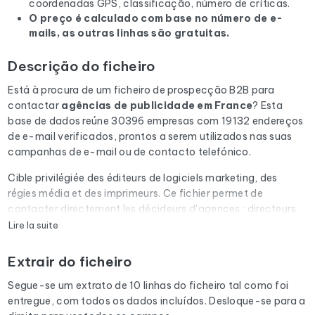
coordenadas GPS, classificação, número de críticas.
O preço é calculado com base no número de e-
mails, as outras linhas são gratuitas.
Descrição do ficheiro
Está à procura de um ficheiro de prospecção B2B para
contactar
agências de publicidade
em France
? Esta
base de dados reúne 30396 empresas com 19132 endereços
de e-mail verificados, prontos a serem utilizados nas suas
campanhas de e-mail ou de contacto telefónico.
Cible privilégiée des éditeurs de logiciels marketing, des
régies média et des imprimeurs. Ce fichier permet de
contacter directement les décideurs d'agences : directeurs
de clientèle, responsables média et chefs de projet.
Lire la suite
Cada e-mail da lista é submetido a uma verificação
Extrair do ficheiro
automática através do Cleanmylist.email antes de ser
incluído. Os endereços inválidos, as caixas de correio cheias
Segue-se um extrato de 10 linhas do ficheiro tal como foi
e os domínios expirados são removidos. Resultado: uma
entregue, com todos os dados incluídos. Desloque-se para a
baixa taxa de rejeição e campanhas que chegam à caixa de