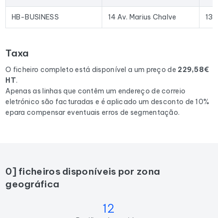
Excel permite a importação direta para a maioria das
ferramentas de prospeção e plataformas de e-mail
HB-BUSINESS
14 Av. Marius Chalve
131
existentes no mercado.
Para compilar este ficheiro, recolhemos todos os resultados
Taxa
em France
correspondentes às seguintes actividades:
Agence de publicité, , Agence de marketing, Service de
O ficheiro completo está disponível a um preço de
229,58€
marketing Internet.
HT
.
Apenas as linhas que contêm um endereço de correio
eletrónico são facturadas e é aplicado um desconto de 10%
epara compensar eventuais erros de segmentação.
0] ficheiros disponíveis por zona
geográfica
12