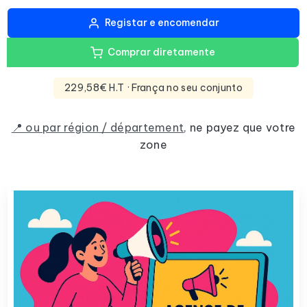
Registar e encomendar
Comprar diretamente
229,58€ H.T
· França no seu conjunto
📍 ou par région / département
,
ne payez que votre
zone