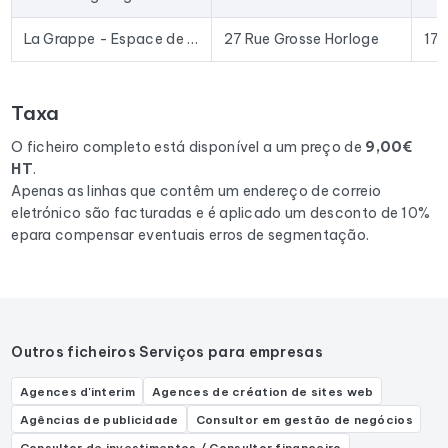
Excel permite a importação direta para a maioria das
ferramentas de prospeção e plataformas de e-mail
La Grappe - Espace de travail partagé
27 Rue Grosse Horloge
17
existentes no mercado.
Para compilar este ficheiro, recolhemos todos os resultados
Taxa
na região Nouvelle-Aquitaine
correspondentes às
seguintes actividades: Espace de coworking.
O ficheiro completo está disponível a um preço de
9,00€
HT
.
Apenas as linhas que contêm um endereço de correio
eletrónico são facturadas e é aplicado um desconto de 10%
epara compensar eventuais erros de segmentação.
Outros ficheiros Serviços para empresas
Agences d'interim
Agences de création de sites web
Agências de publicidade
Consultor em gestão de negócios
Consultor de investimentos / Consultor financeiro