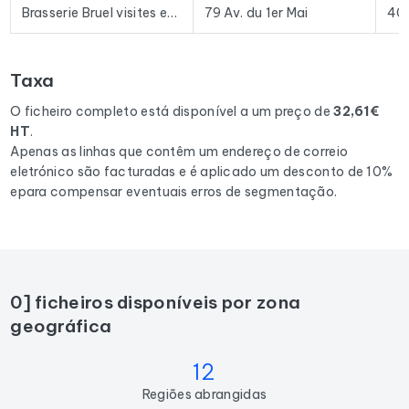
prospeção e plataformas de e-mail existentes no mercado.
Brasserie Bruel visites et dégustations uniquement sur rendez vous
79 Av. du 1er Mai
40
Para compilar este ficheiro, recolhemos todos os resultados
em France
correspondentes às seguintes actividades:
Taxa
Brasserie, Microbrasserie.
O ficheiro completo está disponível a um preço de
32,61€
HT
.
Apenas as linhas que contêm um endereço de correio
eletrónico são facturadas e é aplicado um desconto de 10%
epara compensar eventuais erros de segmentação.
0] ficheiros disponíveis por zona
geográfica
12
Regiões abrangidas