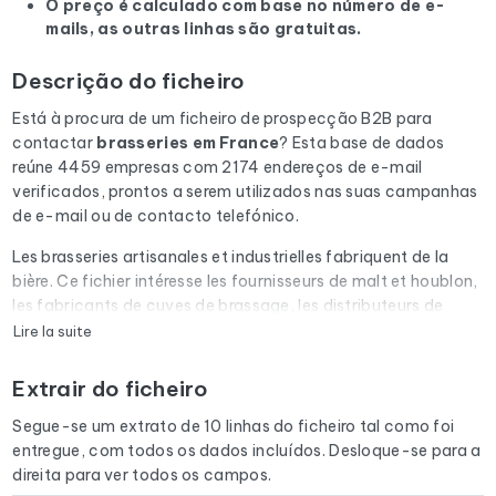
O preço é calculado com base no número de e-
mails, as outras linhas são gratuitas.
Descrição do ficheiro
Está à procura de um ficheiro de prospecção B2B para
contactar
brasseries
em France
? Esta base de dados
reúne 4459 empresas com 2174 endereços de e-mail
verificados, prontos a serem utilizados nas suas campanhas
de e-mail ou de contacto telefónico.
Les brasseries artisanales et industrielles fabriquent de la
bière. Ce fichier intéresse les fournisseurs de malt et houblon,
les fabricants de cuves de brassage, les distributeurs de
boissons et les organismes de salons professionnels.
Lire la suite
Cada e-mail da lista é submetido a uma verificação
Extrair do ficheiro
automática através do Cleanmylist.email antes de ser
incluído. Os endereços inválidos, as caixas de correio cheias
Segue-se um extrato de 10 linhas do ficheiro tal como foi
e os domínios expirados são removidos. Resultado: uma
entregue, com todos os dados incluídos. Desloque-se para a
baixa taxa de rejeição e campanhas que chegam à caixa de
direita para ver todos os campos.
entrada.