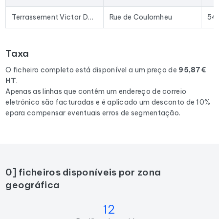
Excel permite a importação direta para a maioria das
ferramentas de prospeção e plataformas de e-mail
Terrassement Victor Da Costa
Rue de Coulomheu
54
existentes no mercado.
Para compilar este ficheiro, recolhemos todos os resultados
Taxa
em France
correspondentes às seguintes actividades:
Maçon, .
O ficheiro completo está disponível a um preço de
95,87€
HT
.
Apenas as linhas que contêm um endereço de correio
eletrónico são facturadas e é aplicado um desconto de 10%
epara compensar eventuais erros de segmentação.
0] ficheiros disponíveis por zona
geográfica
12