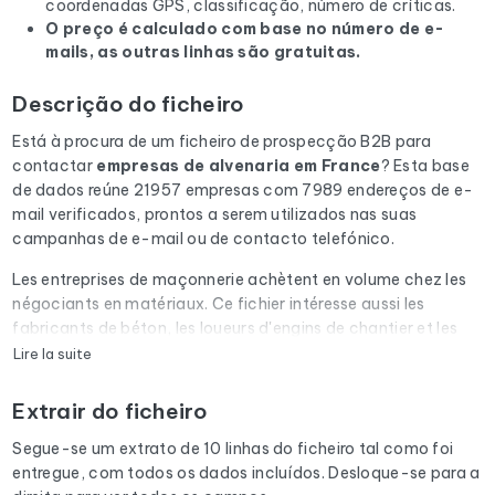
coordenadas GPS, classificação, número de críticas.
O preço é calculado com base no número de e-
mails, as outras linhas são gratuitas.
Descrição do ficheiro
Está à procura de um ficheiro de prospecção B2B para
contactar
empresas de alvenaria
em France
? Esta base
de dados reúne 21957 empresas com 7989 endereços de e-
mail verificados, prontos a serem utilizados nas suas
campanhas de e-mail ou de contacto telefónico.
Les entreprises de maçonnerie achètent en volume chez les
négociants en matériaux. Ce fichier intéresse aussi les
fabricants de béton, les loueurs d'engins de chantier et les
bureaux de contrôle technique.
Lire la suite
Cada e-mail da lista é submetido a uma verificação
Extrair do ficheiro
automática através do Cleanmylist.email antes de ser
incluído. Os endereços inválidos, as caixas de correio cheias
Segue-se um extrato de 10 linhas do ficheiro tal como foi
e os domínios expirados são removidos. Resultado: uma
entregue, com todos os dados incluídos. Desloque-se para a
baixa taxa de rejeição e campanhas que chegam à caixa de