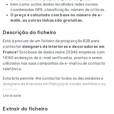
bem como outros dados recolhidos: redes sociais,
coordenadas GPS, classificação, número de críticas.
O preço é calculado com base no número de e-
mails, as outras linhas são gratuitas.
Descrição do ficheiro
Está à procura de um ficheiro de prospecção B2B para
contactar
designers de interiores e decoradores
em
France
? Esta base de dados reúne 23346 empresas com
14160 endereços de e-mail verificados, prontos a serem
utilizados nas suas campanhas de e-mail ou de contacto
telefónico.
Esta lista permite-lhe contactar todos os decoradores e
designers de interiores em França por correio eletrónico ou
telefone.
Lire la suite
Cada e-mail da lista é submetido a uma verificação
automática através do Cleanmylist.email antes de ser
Extrair do ficheiro
incluído. Os endereços inválidos, as caixas de correio cheias