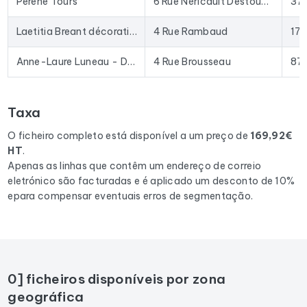
Perene Tours
6 Rue Néricault Destouches
37
decoradores
ou enriquecer o seu CRM com dados
atualizados. O formato Excel permite a importação direta
Laetitia Breant décoration : Décoratrice d'intérieur La Rochelle, île de Ré, Oléron
4 Rue Rambaud
17
para a maioria das ferramentas de prospeção e plataformas
de e-mail existentes no mercado.
Anne-Laure Luneau - Designer d'intérieur
4 Rue Brousseau
87
Para compilar este ficheiro, recolhemos todos os resultados
em France
correspondentes às seguintes actividades:
Taxa
Cabinet d'architecte d'intérieur, Designer d'intérieur,
Décorateur d'intérieur, Entrepreneur spécialisé dans la
O ficheiro completo está disponível a um preço de
169,92€
décoration d'intérieur.
HT
.
Apenas as linhas que contêm um endereço de correio
eletrónico são facturadas e é aplicado um desconto de 10%
epara compensar eventuais erros de segmentação.
0] ficheiros disponíveis por zona
geográfica