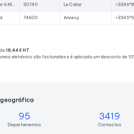
28 Chem. du Cailar à Nîmes
30740
Le Cailar
+3346*8
li
74600
Annecy
+3345*5
 de
18,44€ HT
.
rreio eletrónico são facturadas e é aplicado um desconto de 1
a geográfica
95
3419
Departamentos
Contactos