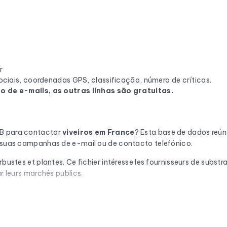
r
ciais, coordenadas GPS, classificação, número de críticas.
 de e-mails, as outras linhas são gratuitas.
2B para contactar
viveiros
em France
? Esta base de dados reú
as suas campanhas de e-mail ou de contacto telefónico.
bustes et plantes. Ce fichier intéresse les fournisseurs de substra
ur leurs marchés publics.
ção automática através do Cleanmylist.email antes de ser incluí
ovidos. Resultado: uma baixa taxa de rejeição e campanhas que
il. Para cada empresa, tem à sua disposição a morada postal com