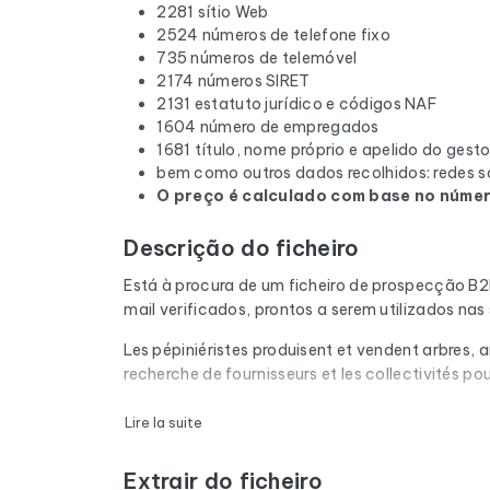
2281 sítio Web
2524 números de telefone fixo
735 números de telemóvel
2174 números SIRET
2131 estatuto jurídico e códigos NAF
1604 número de empregados
1681 título, nome próprio e apelido do gesto
bem como outros dados recolhidos: redes so
O preço é calculado com base no número
Descrição do ficheiro
Está à procura de um ficheiro de prospecção B
mail verificados, prontos a serem utilizados n
Les pépiniéristes produisent et vendent arbres, ar
recherche de fournisseurs et les collectivités po
Cada e-mail da lista é submetido a uma verifica
Lire la suite
correio cheias e os domínios expirados são rem
Extrair do ficheiro
O ficheiro não se limita aos endereços de e-ma