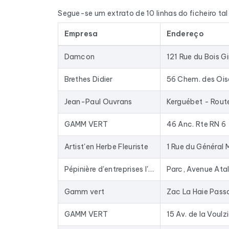
quando disponível, o site e as redes sociais. 
Segue-se um extrato de 10 linhas do ficheiro ta
e o nome do dirigente, através de um cruzamento
Empresa
Endereço
Os dados são extraídos do Google Maps e atuali
armazenados numa base de dados há anos: as e
Damcon
121 Rue du Bois Gi
Na prática, este ficheiro serve para fornecer 
enriquecer o seu CRM com dados atualizados. O
Brethes Didier
56 Chem. des Oi
mail existentes no mercado.
Jean-Paul Ouvrans
Para compilar este ficheiro, recolhemos todos o
GAMM VERT
46 Anc. Rte RN 6
Artist'en Herbe Fleuriste
1 Rue du Général 
Pépinière d'entreprises l'Odyssée (Saint-Malo Agglomération)
Gamm vert
GAMM VERT
15 Av. de la Voulz