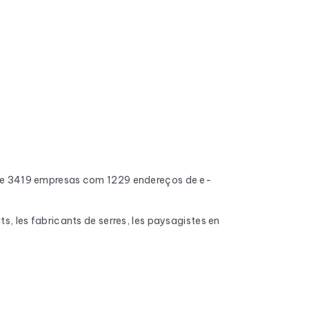
ne 3419 empresas com 1229 endereços de e-
ts, les fabricants de serres, les paysagistes en
do. Os endereços inválidos, as caixas de
 chegam à caixa de entrada.
pleta, o número de telefone fixo e móvel,