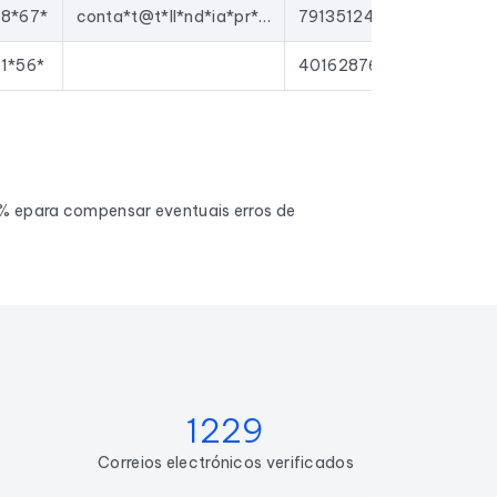
8*67*
conta*t@t*ll*nd*ia*pr*d.c*m
79135124000035
1*56*
40162876301136
0% epara compensar eventuais erros de
1229
Correios electrónicos verificados