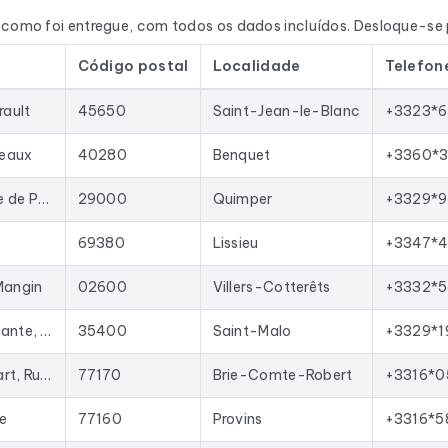
Em França, enriquecemos os dados com o número SIRET, o código N
l como foi entregue, com todos os dados incluídos. Desloque-se 
 com fontes oficiais (ficheiro Sirène do INSEE, Repertório Naci
Código postal
Localidade
Telefon
zados regularmente. Este ficheiro foi atualizado em 15/07/202
mpresas encerradas são removidas a cada atualização e as no
rault
45650
Saint-Jean-le-Blanc
+3323*6
aos seus comerciais contactos qualificados, lançar campanhas de
 formato Excel permite a importação direta para a maioria das
seaux
40280
Benquet
+3360*3
Kerguébet - Route de Pouldreuzic, Pluguffan
29000
Quimper
+3329*9
s resultados
em France
correspondentes às seguintes actividade
69380
Lissieu
+3347*4
Mangin
02600
Villers-Cotterêts
+3332*5
Parc, Avenue Atalante, 7 All. Métis
35400
Saint-Malo
+3329*1
Zac La Haie Passart, Rue Galilée
77170
Brie-Comte-Robert
+3316*0
ie
77160
Provins
+3316*5