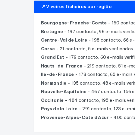
📍 Viveiros ficheiros por região
Bourgogne-Franche-Comte
- 160 contac
Bretagne
- 197 contacto, 96 e-mails verif
Centre-Val de Loire
- 198 contacto, 66 e-
Corse
- 21 contacto, 5 e-mails verificados
Grand Est
- 179 contacto, 60 e-mails veri
Hauts-de-France
- 219 contacto, 51 e-mai
Ile-de-France
- 173 contacto, 65 e-mails 
Normandie
- 135 contacto, 48 e-mails ver
Nouvelle-Aquitaine
- 467 contacto, 156 e
Occitanie
- 484 contacto, 195 e-mails ver
Pays de la Loire
- 291 contacto, 123 e-mai
Provence-Alpes-Cote d'Azur
- 405 conta