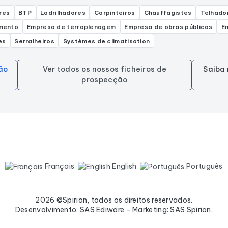
res
BTP
Ladrilhadores
Carpinteiros
Chauffagistes
Telhado
amento
Empresa de terraplenagem
Empresa de obras públicas
E
es
Serralheiros
Systèmes de climatisation
ão
Ver todos os nossos ficheiros de
Saiba 
prospecção
Français
English
Português
2026 ©Spirion, todos os direitos reservados.
Desenvolvimento: SAS Ediware - Marketing: SAS Spirion.