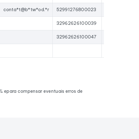
conta*t@b*tw*od.*r
52991276800023
32962626100039
32962626100047
0% epara compensar eventuais erros de