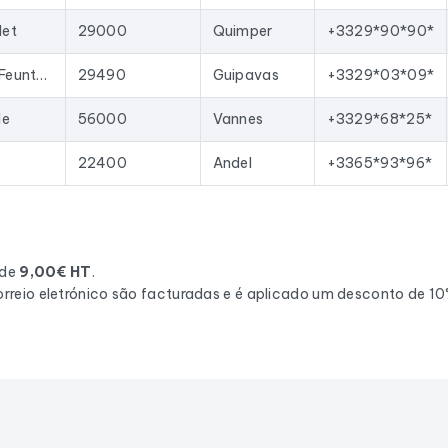
det
29000
Quimper
+3329*90*90*
10 Rue de Poul ar Feunteun
29490
Guipavas
+3329*03*09*
le
56000
Vannes
+3329*68*25*
22400
Andel
+3365*93*96*
 de
9,00€ HT
.
rreio eletrónico são facturadas e é aplicado um desconto de 1