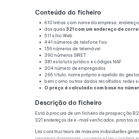
Conteúdo do ficheiro
610 linhas com nome da empresa, endereço,
dos quais
321 com um endereço de correi
511 sítio Web
441 números de telefone fixo
159 números de telemóvel
390 números SIRET
381 estatuto jurídico e códigos NAF
304 número de empregados
266 título, nome próprio e apelido do gesto
bem como outros dados recolhidos: redes so
O preço é calculado com base no número
Descrição do ficheiro
Está à procura de um ficheiro de prospecção B
321 endereços de e-mail verificados, prontos a
Les constructeurs de maisons individuelles gèrent
assureurs dommages-ouvrage et les courtiers en