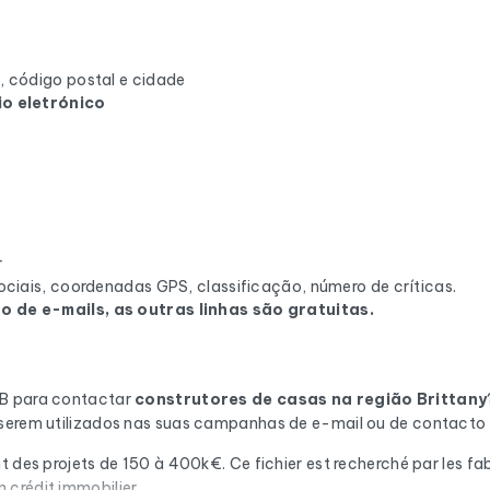
 código postal e cidade
o eletrónico
r
ciais, coordenadas GPS, classificação, número de críticas.
 de e-mails, as outras linhas são gratuitas.
2B para contactar
construtores de casas
na região Brittany
 serem utilizados nas suas campanhas de e-mail ou de contacto 
 des projets de 150 à 400k€. Ce fichier est recherché par les fabr
 crédit immobilier.