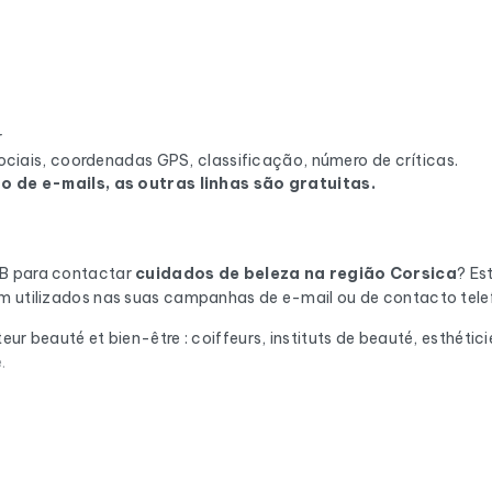
r
ciais, coordenadas GPS, classificação, número de críticas.
 de e-mails, as outras linhas são gratuitas.
2B para contactar
cuidados de beleza
na região Corsica
? Es
em utilizados nas suas campanhas de e-mail ou de contacto tele
eur beauté et bien-être : coiffeurs, instituts de beauté, esthétic
.
ção automática através do Cleanmylist.email antes de ser incluí
ovidos. Resultado: uma baixa taxa de rejeição e campanhas que
il. Para cada empresa, tem à sua disposição a morada postal com
Em França, enriquecemos os dados com o número SIRET, o código N