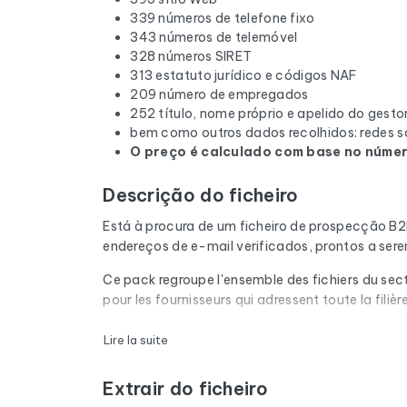
339 números de telefone fixo
343 números de telemóvel
328 números SIRET
313 estatuto jurídico e códigos NAF
209 número de empregados
252 título, nome próprio e apelido do gesto
bem como outros dados recolhidos: redes so
O preço é calculado com base no número
Descrição do ficheiro
Está à procura de um ficheiro de prospecção B
endereços de e-mail verificados, prontos a ser
Ce pack regroupe l'ensemble des fichiers du sect
pour les fournisseurs qui adressent toute la filière
Cada e-mail da lista é submetido a uma verifica
Lire la suite
correio cheias e os domínios expirados são rem
Extrair do ficheiro
O ficheiro não se limita aos endereços de e-ma
quando disponível, o site e as redes sociais. 