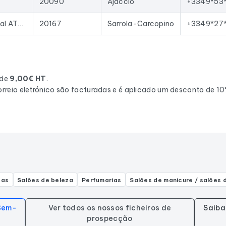
20090
Ajaccio
+3349*53
Centre Commercial ATRIUM, BAT 1 C 12
20167
Sarrola-Carcopino
+3349*27
 de
9,00€ HT
.
rreio eletrónico são facturadas e é aplicado um desconto de 1
tas
Salões de beleza
Perfumarias
Salões de manicure / salões 
 Bem-
Ver todos os nossos ficheiros de
Saiba
prospecção