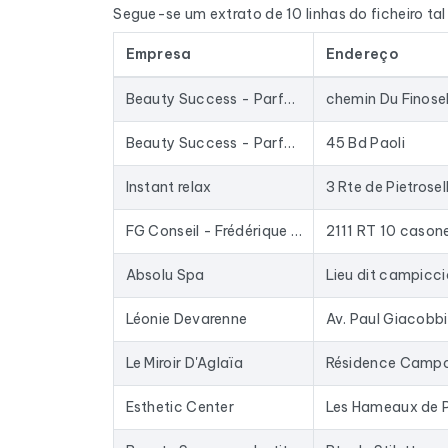
Segue-se um extrato de 10 linhas do ficheiro ta
e o nome do dirigente, através de um cruzamento
Empresa
Endereço
Os dados são extraídos do Google Maps e atuali
armazenados numa base de dados há anos: as e
Beauty Success - Parfumerie & Institut
Na prática, este ficheiro serve para fornecer 
beleza
ou enriquecer o seu CRM com dados atua
Beauty Success - Parfumerie & Institut
45 Bd Paoli
plataformas de e-mail existentes no mercado.
Instant relax
3 Rte de Pietrosel
Para compilar este ficheiro, recolhemos todos o
d'esthétique, Salon de manucure, Coiffeur à domic
FG Conseil - Frédérique Grondein
2111 RT 10 cason
Absolu Spa
Lieu dit campiccio
Léonie Devarenne
Av. Paul Giacobbi
Le Miroir D'Aglaïa
Esthetic Center