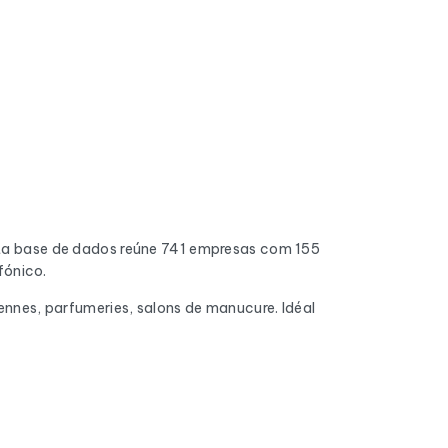
ta base de dados reúne 741 empresas com 155
fónico.
iennes, parfumeries, salons de manucure. Idéal
do. Os endereços inválidos, as caixas de
 chegam à caixa de entrada.
pleta, o número de telefone fixo e móvel,
AF, a forma jurídica, o número de colaboradores