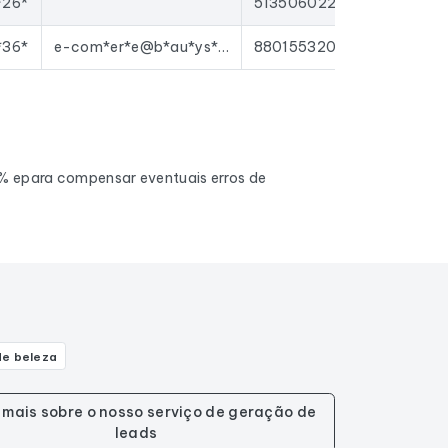
*26*
51350602200013
*36*
e-com*er*e@b*au*ys*cc*ss.*r
88015532000018
0% epara compensar eventuais erros de
de beleza
 mais sobre o nosso serviço de geração de
leads