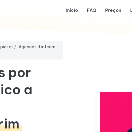
Início
FAQ
Preços
mpresas
Agences d'interim
s por
ico a
rim