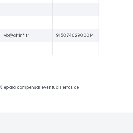
vb@al*in*.fr
91507462900014
0% epara compensar eventuais erros de