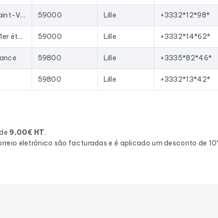
177 Av. Charles Saint-Venant
59000
Lille
+3332*12*98*
92 Rue Nationale 1er étage
59000
Lille
+3332*14*62*
rance
59800
Lille
+3335*82*46*
59800
Lille
+3332*13*42*
 de
9,00€ HT
.
rreio eletrónico são facturadas e é aplicado um desconto de 1