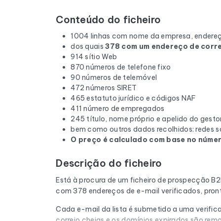
Conteúdo do ficheiro
1004 linhas com nome da empresa, endereç
dos quais
378 com um endereço de corre
914 sítio Web
870 números de telefone fixo
90 números de telemóvel
472 números SIRET
465 estatuto jurídico e códigos NAF
411 número de empregados
245 título, nome próprio e apelido do gesto
bem como outros dados recolhidos: redes so
O preço é calculado com base no número
Descrição do ficheiro
Está à procura de um ficheiro de prospecção B
com 378 endereços de e-mail verificados, pron
Cada e-mail da lista é submetido a uma verifica
correio cheias e os domínios expirados são rem