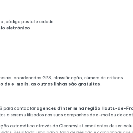
o, código postal e cidade
io eletrónico
r
ciais, coordenadas GPS, classificação, número de críticas.
 de e-mails, as outras linhas são gratuitas.
2B para contactar
agences d'interim
na região Hauts-de-Fr
tos a serem utilizados nas suas campanhas de e-mail ou de cont
ção automática através do Cleanmylist.email antes de ser incluí
ovidos. Resultado: uma baixa taxa de rejeição e campanhas que