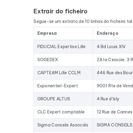
Extrair do ficheiro
O ficheiro não se limita aos endereços de e-ma
quando disponível, o site e as redes sociais. 
Segue-se um extrato de 10 linhas do ficheiro ta
e o nome do dirigente, através de um cruzamento
Empresa
Endereço
Os dados são extraídos do Google Maps e atuali
armazenados numa base de dados há anos: as e
FIDUCIAL Expertise Lille
4 Bd Louis XIV
Na prática, este ficheiro serve para fornecer 
enriquecer o seu CRM com dados atualizados. O
SOGEDEX
mail existentes no mercado.
CAPTEAM Lille CCLM
446 Rue des Bourr
Para compilar este ficheiro, recolhemos todos o
comptable, Cabinet d'expertise comptable.
Exponentiel-Expert
9001 Rte de Vende
GROUPE ALTUS
4 Rue d'Isly
CLC Expert comptable
12 Rue de Cannes
Sigma Conseils Associés