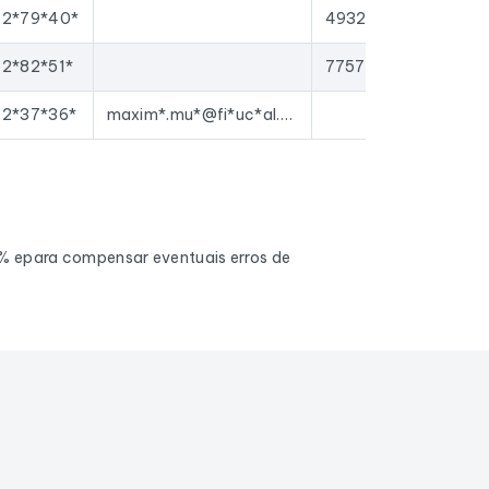
32*79*40*
49329383100019
2*82*51*
77572641705716
2*37*36*
maxim*.mu*@fi*uc*al.*et
0% epara compensar eventuais erros de