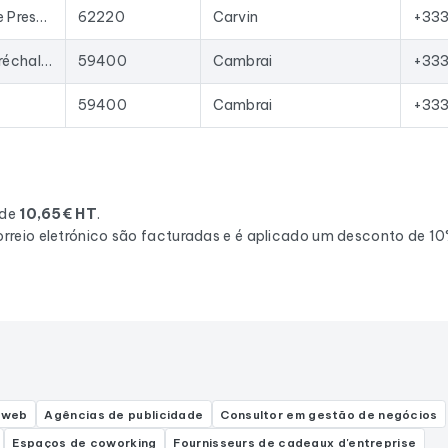
173 Rue Francis de Pressensé
62220
Carvin
+33
20-22 Rue du Maréchal de Lattre de Tassigny
59400
Cambrai
+333
59400
Cambrai
+333
 de
10,65€ HT
.
rreio eletrónico são facturadas e é aplicado um desconto de 1
 web
Agências de publicidade
Consultor em gestão de negócios
Espaços de coworking
Fournisseurs de cadeaux d'entreprise