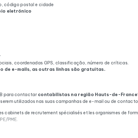
, código postal e cidade
io eletrónico
r
ciais, coordenadas GPS, classificação, número de críticas.
 de e-mails, as outras linhas são gratuitas.
2B para contactar
contabilistas
na região Hauts-de-France
 serem utilizados nas suas campanhas de e-mail ou de contacto 
, les cabinets de recrutement spécialisés et les organismes de fo
 TPE/PME.
ção automática através do Cleanmylist.email antes de ser incluí
ovidos. Resultado: uma baixa taxa de rejeição e campanhas que