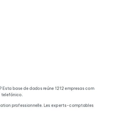
? Esta base de dados reúne 1212 empresas com
telefónico.
rmation professionnelle. Les experts-comptables
do. Os endereços inválidos, as caixas de
 chegam à caixa de entrada.