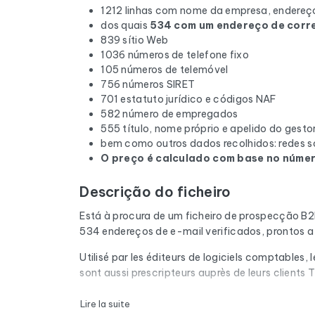
1212 linhas com nome da empresa, endereço
dos quais
534 com um endereço de corre
839 sítio Web
1036 números de telefone fixo
105 números de telemóvel
756 números SIRET
701 estatuto jurídico e códigos NAF
582 número de empregados
555 título, nome próprio e apelido do gesto
bem como outros dados recolhidos: redes so
O preço é calculado com base no número
Descrição do ficheiro
Está à procura de um ficheiro de prospecção B
534 endereços de e-mail verificados, prontos a
Utilisé par les éditeurs de logiciels comptables
sont aussi prescripteurs auprès de leurs clients
Cada e-mail da lista é submetido a uma verifica
Lire la suite
correio cheias e os domínios expirados são rem