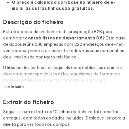
O preço é calculado com base no número de e-
mails, as outras linhas são gratuitas.
Descrição do ficheiro
Está à procura de um ficheiro de prospecção B2B para
contactar
contabilistas
no departamento 06
? Esta base
de dados reúne 538 empresas com 222 endereços de e-mail
verificados, prontos a serem utilizados nas suas campanhas
de e-mail ou de contacto telefónico.
Utilisé par les éditeurs de logiciels comptables, les cabinets
de recrutement spécialisés et les organismes de formation
professionnelle. Les experts-comptables sont aussi
prescripteurs auprès de leurs clients TPE/PME.
Lire la suite
Cada e-mail da lista é submetido a uma verificação
Extrair do ficheiro
automática através do Cleanmylist.email antes de ser
incluído. Os endereços inválidos, as caixas de correio cheias
Segue-se um extrato de 10 linhas do ficheiro tal como foi
e os domínios expirados são removidos. Resultado: uma
entregue, com todos os dados incluídos. Desloque-se para a
baixa taxa de rejeição e campanhas que chegam à caixa de
direita para ver todos os campos.
entrada.