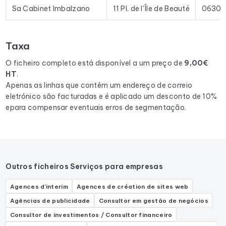
prospeção e plataformas de e-mail existentes no mercado.
Sa Cabinet Imbalzano
11 Pl. de l'Île de Beauté
0630
Para compilar este ficheiro, recolhemos todos os resultados
no departamento 06
correspondentes às seguintes
Taxa
actividades: Comptable, Expert-comptable, Cabinet
d'expertise comptable.
O ficheiro completo está disponível a um preço de
9,00€
HT
.
Apenas as linhas que contêm um endereço de correio
eletrónico são facturadas e é aplicado um desconto de 10%
epara compensar eventuais erros de segmentação.
Outros ficheiros Serviços para empresas
Agences d'interim
Agences de création de sites web
Agências de publicidade
Consultor em gestão de negócios
Consultor de investimentos / Consultor financeiro