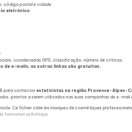
, código postal e cidade
io eletrónico
r
ciais, coordenadas GPS, classificação, número de críticas.
 de e-mails, as outras linhas são gratuitas.
2B para contactar
esteticistas
na região Provence-Alpes-Co
dos, prontos a serem utilizados nas suas campanhas de e-mail 
omicile. Ce fichier cible les marques de cosmétiques professionnel
de formation esthétique.
ção automática através do Cleanmylist.email antes de ser incluí
ovidos. Resultado: uma baixa taxa de rejeição e campanhas que