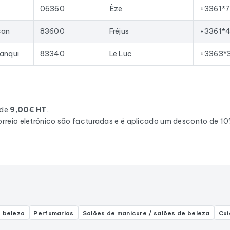
06360
Èze
+3361*
can
83600
Fréjus
+3361*
lanqui
83340
Le Luc
+3363*
 de
9,00€ HT
.
rreio eletrónico são facturadas e é aplicado um desconto de 1
 beleza
Perfumarias
Salões de manicure / salões de beleza
Cui