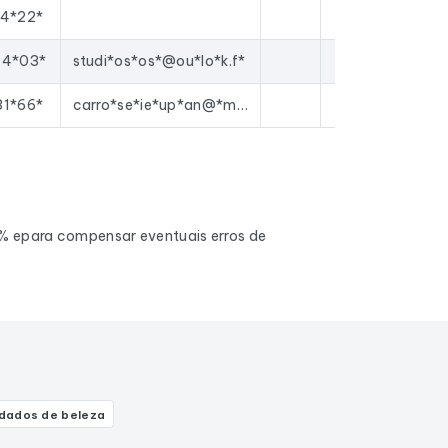
74*22*
44*03*
studi*os*os*@ou*lo*k.f*
31*66*
carro*se*ie*up*an@*ma*l.c*m
0% epara compensar eventuais erros de
dados de beleza