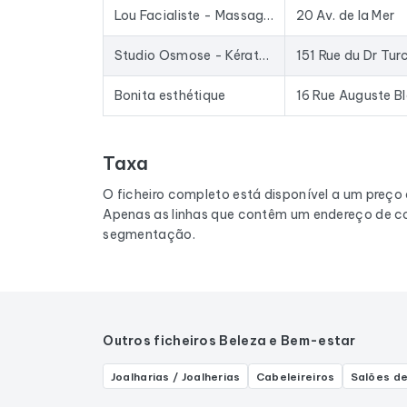
Lou Facialiste - Massage du visage d'exception - Èze & Paris - Kobido - Gua sha - Drainage facial - Stretching facial
20 Av. de la Mer
Studio Osmose - Kératothérapeute® & drainages post-opératoires
151 Rue du Dr Tur
Bonita esthétique
16 Rue Auguste B
Taxa
O ficheiro completo está disponível a um preço
Apenas as linhas que contêm um endereço de co
segmentação.
Outros ficheiros Beleza e Bem-estar
Joalharias / Joalherias
Cabeleireiros
Salões de