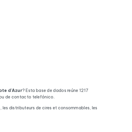
te d'Azur
? Esta base de dados reúne 1217
ou de contacto telefónico.
s, les distributeurs de cires et consommables, les
do. Os endereços inválidos, as caixas de
 chegam à caixa de entrada.