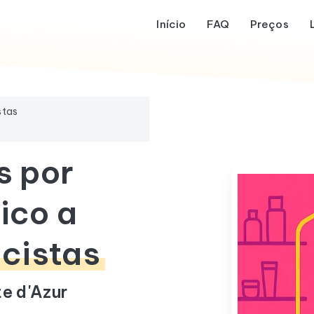
Início
FAQ
Preços
stas
s por
ico a
icistas
e d'Azur