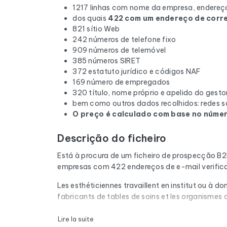
1217 linhas com nome da empresa, endereço
dos quais
422 com um endereço de corre
821 sítio Web
242 números de telefone fixo
909 números de telemóvel
385 números SIRET
372 estatuto jurídico e códigos NAF
169 número de empregados
320 título, nome próprio e apelido do gesto
bem como outros dados recolhidos: redes so
O preço é calculado com base no número
Descrição do ficheiro
Está à procura de um ficheiro de prospecção B
empresas com 422 endereços de e-mail verifica
Les esthéticiennes travaillent en institut ou à d
fabricants de tables de soins et les organismes 
Cada e-mail da lista é submetido a uma verifica
Lire la suite
correio cheias e os domínios expirados são rem