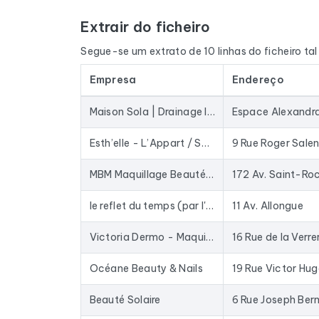
Extrair do ficheiro
O ficheiro não se limita aos endereços de e-ma
quando disponível, o site e as redes sociais. 
Segue-se um extrato de 10 linhas do ficheiro ta
e o nome do dirigente, através de um cruzamento
Empresa
Endereço
Os dados são extraídos do Google Maps e atuali
armazenados numa base de dados há anos: as e
Maison Sola | Drainage lymphatique | Renata França | Soins visage | Kobido | Hyères
Na prática, este ficheiro serve para fornecer 
enriquecer o seu CRM com dados atualizados. O
Esth’elle - L’Appart / Soin visage & épilations à Saint Cannat
9 Rue Roger Sale
mail existentes no mercado.
MBM Maquillage Beauté Massage
172 Av. Saint-Ro
Para compilar este ficheiro, recolhemos todos o
Service d'esthétique.
le reflet du temps (par l'instant d'élodie) Centre épilation LASER, Anti-âge Correcteurs, Dermo-esthetique et Esthétique
11 Av. Allongue
Victoria Dermo - Maquillage Permanent - Dermopigmentation | Strass dentaire
16 Rue de la Verre
Océane Beauty & Nails
19 Rue Victor Hu
Beauté Solaire
6 Rue Joseph Be