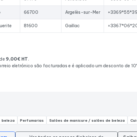
o
66700
Argelès-sur-Mer
+3369*55*3
uerite
81600
Gaillac
+3367*06*2
 de
9,00€ HT
.
rreio eletrónico são facturadas e é aplicado um desconto de 1
 beleza
Perfumarias
Salões de manicure / salões de beleza
Cui