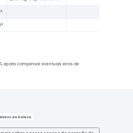
9*
0*
0% epara compensar eventuais erros de
dados de beleza