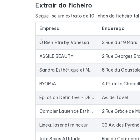
Extrair do ficheiro
O ficheiro não se limita aos endereços de e-ma
quando disponível, o site e as redes sociais. 
Segue-se um extrato de 10 linhas do ficheiro ta
e o nome do dirigente, através de um cruzamento
Empresa
Endereço
Os dados são extraídos do Google Maps e atuali
armazenados numa base de dados há anos: as e
Ô Bien Être by Vanessa
3 Rue du 19 Mars
Na prática, este ficheiro serve para fornecer 
enriquecer o seu CRM com dados atualizados. O
ASSILE BEAUTY
2 Rue Georges Br
mail existentes no mercado.
Sandra Esthétique et Massage bien-être
Para compilar este ficheiro, recolhemos todos o
BYOMiA
Epilation Définitive - DEPIL TECH AVIGNON LES ANGLES
Av. de Tavel
Cambier Laurence Esthétique et Magnifiscience
2 Rue Grâce de 
Linea, laser et minceur
33 Av. des Pyréné
Julie Soins Attitude
Rue de Campard