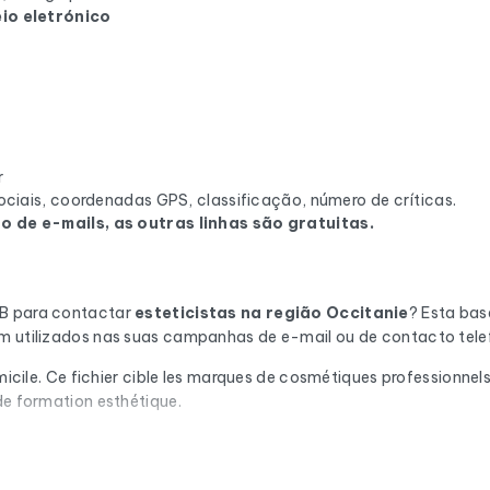
io eletrónico
r
ciais, coordenadas GPS, classificação, número de críticas.
 de e-mails, as outras linhas são gratuitas.
2B para contactar
esteticistas
na região Occitanie
? Esta ba
em utilizados nas suas campanhas de e-mail ou de contacto tele
omicile. Ce fichier cible les marques de cosmétiques professionnel
de formation esthétique.
ção automática através do Cleanmylist.email antes de ser incluí
ovidos. Resultado: uma baixa taxa de rejeição e campanhas que