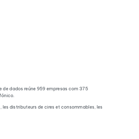
se de dados reúne 959 empresas com 375
fónico.
s, les distributeurs de cires et consommables, les
do. Os endereços inválidos, as caixas de
 chegam à caixa de entrada.