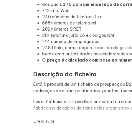
dos quais
375 com um endereço de corre
712 sítio Web
240 números de telefone fixo
668 números de telemóvel
289 números SIRET
281 estatuto jurídico e códigos NAF
144 número de empregados
248 título, nome próprio e apelido do gesto
bem como outros dados recolhidos: redes so
O preço é calculado com base no número
Descrição do ficheiro
Está à procura de um ficheiro de prospecção B
endereços de e-mail verificados, prontos a ser
Les esthéticiennes travaillent en institut ou à d
fabricants de tables de soins et les organismes 
Cada e-mail da lista é submetido a uma verifica
Lire la suite
correio cheias e os domínios expirados são rem