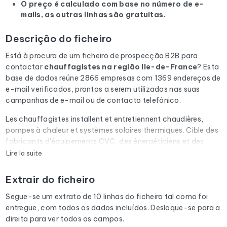
O preço é calculado com base no número de e-
mails, as outras linhas são gratuitas.
Descrição do ficheiro
Está à procura de um ficheiro de prospecção B2B para
contactar
chauffagistes
na região Ile-de-France
? Esta
base de dados reúne 2866 empresas com 1369 endereços de
e-mail verificados, prontos a serem utilizados nas suas
campanhas de e-mail ou de contacto telefónico.
Les chauffagistes installent et entretiennent chaudières,
pompes à chaleur et systèmes solaires thermiques. Cible des
fabricants d'équipements CVC, des énergéticiens et des
organismes de certification RGE.
Lire la suite
Cada e-mail da lista é submetido a uma verificação
Extrair do ficheiro
automática através do Cleanmylist.email antes de ser
incluído. Os endereços inválidos, as caixas de correio cheias
Segue-se um extrato de 10 linhas do ficheiro tal como foi
e os domínios expirados são removidos. Resultado: uma
entregue, com todos os dados incluídos. Desloque-se para a
baixa taxa de rejeição e campanhas que chegam à caixa de
direita para ver todos os campos.
entrada.