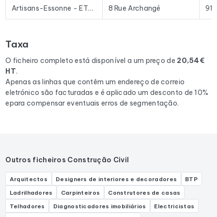
prospeção e plataformas de e-mail existentes no mercado.
Artisans-Essonne - ETS Roubaix et Fils - Orsay, Gif-sur-Yvette, les Ulis, bur-sur-Yvette, devis gratuit 91
8 Rue Archangé
91
Para compilar este ficheiro, recolhemos todos os resultados
na região Ile-de-France
correspondentes às seguintes
Taxa
actividades: Chauffagiste.
O ficheiro completo está disponível a um preço de
20,54€
HT
.
Apenas as linhas que contêm um endereço de correio
eletrónico são facturadas e é aplicado um desconto de 10%
epara compensar eventuais erros de segmentação.
Outros ficheiros Construção Civil
Arquitectos
Designers de interiores e decoradores
BTP
Ladrilhadores
Carpinteiros
Construtores de casas
Telhadores
Diagnosticadores imobiliários
Electricistas