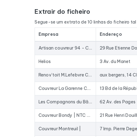
Extrair do ficheiro
O ficheiro não se limita aos endereços de e-ma
quando disponível, o site e as redes sociais. 
Segue-se um extrato de 10 linhas do ficheiro ta
e o nome do dirigente, através de um cruzamento
Empresa
Endereço
Os dados são extraídos do Google Maps e atuali
armazenados numa base de dados há anos: as e
Artisan couvreur 94 - ConstruiToit
29 Rue Etienne Do
Na prática, este ficheiro serve para fornecer 
enriquecer o seu CRM com dados atualizados. O
Helios
3 Av. du Manet
mail existentes no mercado.
Renov’toit M.Lefebvre Couvreurs 78-92 Montesson,Sartrouville,Chatou,Houilles,Rueil Malmaison ect.
Para compilar este ficheiro, recolhemos todos o
Couvreur La Garenne Colombes
13 Bd de la Répub
Les Compagnons du Bâtiment
62 Av. des Pages
Couvreur Bondy | NTC Couverture
21 Rue Henri Douil
Couvreur Montreuil |
7 Imp. Pierre Deg