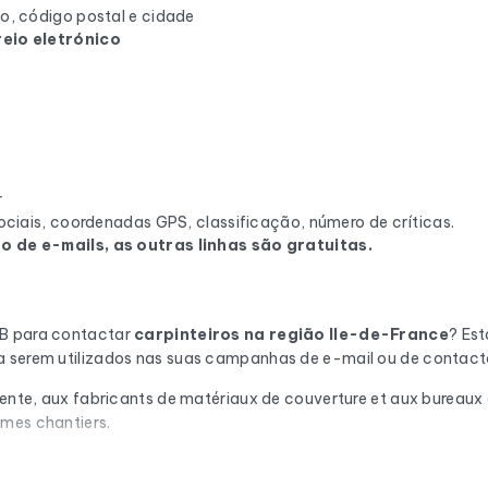
o, código postal e cidade
eio eletrónico
r
ciais, coordenadas GPS, classificação, número de críticas.
 de e-mails, as outras linhas são gratuitas.
2B para contactar
carpinteiros
na região Ile-de-France
? Es
a serem utilizados nas suas campanhas de e-mail ou de contacto
pente, aux fabricants de matériaux de couverture et aux bureaux d
êmes chantiers.
ção automática através do Cleanmylist.email antes de ser incluí
ovidos. Resultado: uma baixa taxa de rejeição e campanhas que