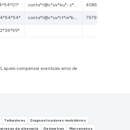
4*54*01*
conta*t@c*uv*eu*-z*ng*eu*-i*f.f*
40861570600046
4*54*54*
conta*t@c*uv*rt*re*ba*mg*rt*er.*r
79795254600027
2*36*99*
0% epara compensar eventuais erros de
Telhadores
Diagnosticadores imobiliários
mpresas de alvenaria
Geómetras
Marceneiros