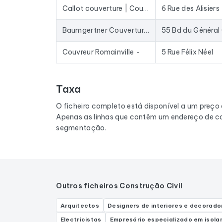
Callot couverture | Couvreur Rosny Sous Bois | Couvreur 93 Seine Saint Denis
6 Rue des Alisiers
Baumgertner Couverture - Couvreur Bry Sur Marne - Couvreur 94
55 Bd du Général 
Couvreur Romainville -
5 Rue Félix Néel
Taxa
O ficheiro completo está disponível a um preço
Apenas as linhas que contêm um endereço de co
segmentação.
Outros ficheiros Construção Civil
Arquitectos
Designers de interiores e decorado
Electricistas
Empresário especializado em isol