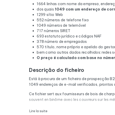
1664 linhas com nome da empresa, endereç
dos quais
1049 com um endereço de corr
1299 sítio Web
552 números de telefone fixo
1049 números de telemóvel
717 números SIRET
693 estatuto jurídico e códigos NAF
378 número de empregados
570 título, nome próprio e apelido do gesto
bem como outros dados recolhidos: redes so
O preço é calculado com base no número
Descrição do ficheiro
Está à procura de um ficheiro de prospecção B
1049 endereços de e-mail verificados, prontos 
Ce fichier sert aux fournisseurs de bois de char
souvent en binôme avec les couvreurs sur les m
Cada e-mail da lista é submetido a uma verifica
Lire la suite
correio cheias e os domínios expirados são rem