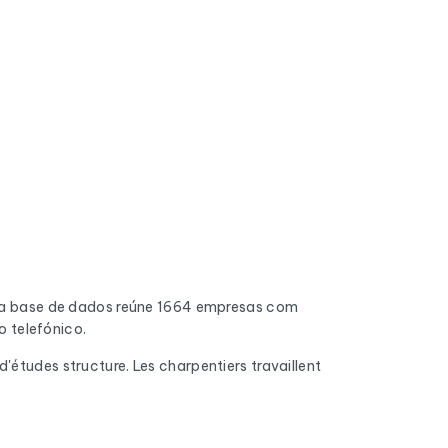
ta base de dados reúne 1664 empresas com
 telefónico.
'études structure. Les charpentiers travaillent
do. Os endereços inválidos, as caixas de
 chegam à caixa de entrada.