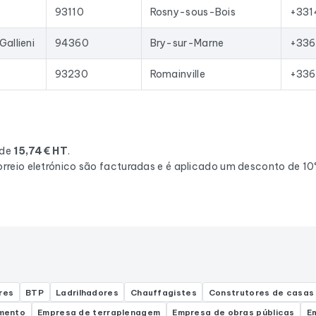
93110
Rosny-sous-Bois
+331
Gallieni
94360
Bry-sur-Marne
+336
93230
Romainville
+336
 de
15,74€ HT
.
rreio eletrónico são facturadas e é aplicado um desconto de 1
res
BTP
Ladrilhadores
Chauffagistes
Construtores de casas
amento
Empresa de terraplenagem
Empresa de obras públicas
E