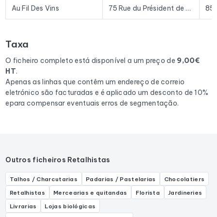
ferramentas de prospeção e plataformas de e-mail
Au Fil Des Vins
75 Rue du Président de Gaulle
85
existentes no mercado.
Para compilar este ficheiro, recolhemos todos os resultados
Taxa
na região Pays de la Loire
correspondentes às seguintes
actividades: Caviste.
O ficheiro completo está disponível a um preço de
9,00€
HT
.
Apenas as linhas que contêm um endereço de correio
eletrónico são facturadas e é aplicado um desconto de 10%
epara compensar eventuais erros de segmentação.
Outros ficheiros Retalhistas
Talhos / Charcutarias
Padarias / Pastelarias
Chocolatiers
Retalhistas
Mercearias e quitandas
Florista
Jardineries
Livrarias
Lojas biológicas