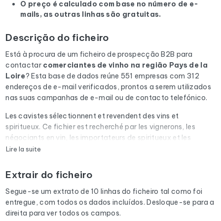
O preço é calculado com base no número de e-
mails, as outras linhas são gratuitas.
Descrição do ficheiro
Está à procura de um ficheiro de prospecção B2B para
contactar
comerciantes de vinho
na região Pays de la
Loire
? Esta base de dados reúne 551 empresas com 312
endereços de e-mail verificados, prontos a serem utilizados
nas suas campanhas de e-mail ou de contacto telefónico.
Les cavistes sélectionnent et revendent des vins et
spiritueux. Ce fichier est recherché par les vignerons, les
négociants en vin, les importateurs de spiritueux et les
organismes d'appellation (AOC, AOP).
Lire la suite
Cada e-mail da lista é submetido a uma verificação
Extrair do ficheiro
automática através do Cleanmylist.email antes de ser
incluído. Os endereços inválidos, as caixas de correio cheias
Segue-se um extrato de 10 linhas do ficheiro tal como foi
e os domínios expirados são removidos. Resultado: uma
entregue, com todos os dados incluídos. Desloque-se para a
baixa taxa de rejeição e campanhas que chegam à caixa de
direita para ver todos os campos.
entrada.