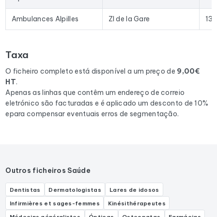
seu CRM com dados atualizados. O formato Excel permite a
importação direta para a maioria das ferramentas de
Ambulances Alpilles
ZI de la Gare
13
prospeção e plataformas de e-mail existentes no mercado.
Para compilar este ficheiro, recolhemos todos os resultados
Taxa
na região Provence-Alpes-Cote d'Azur
correspondentes às seguintes actividades: Service
O ficheiro completo está disponível a um preço de
9,00€
ambulancier.
HT
.
Apenas as linhas que contêm um endereço de correio
eletrónico são facturadas e é aplicado um desconto de 10%
epara compensar eventuais erros de segmentação.
Outros ficheiros Saúde
Dentistas
Dermatologistas
Lares de idosos
Infirmières et sages-femmes
Kinésithérapeutes
Médecins généralistes
Ópticas
Osteopatas
Farmácias