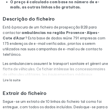
O preço é calculado com base no número de e-
mails, as outras linhas são gratuitas.
Descrição do ficheiro
Está à procura de um ficheiro de prospecção B2B para
contactar
ambulâncias
na região Provence-Alpes-
Cote d'Azur
? Esta base de dados reúne 791 empresas com
175 endereços de e-mail verificados, prontos a serem
utilizados nas suas campanhas de e-mail ou de contacto
telefónico.
Les ambulanciers assurent le transport sanitaire et gèrent une
flotte de véhicules. Ce fichier intéresse les concessionnaires
de véhicules utilitaires, les équipementiers médicaux
embarqués, les assureurs flotte et les éditeurs de logiciels de
Lire la suite
régulation.
Extrair do ficheiro
Cada e-mail da lista é submetido a uma verificação
automática através do Cleanmylist.email antes de ser
Segue-se um extrato de 10 linhas do ficheiro tal como foi
incluído. Os endereços inválidos, as caixas de correio cheias
entregue, com todos os dados incluídos. Desloque-se para a
e os domínios expirados são removidos. Resultado: uma