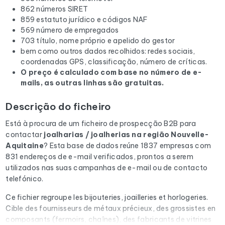
862 números SIRET
859 estatuto jurídico e códigos NAF
569 número de empregados
703 título, nome próprio e apelido do gestor
bem como outros dados recolhidos: redes sociais,
coordenadas GPS, classificação, número de críticas.
O preço é calculado com base no número de e-
mails, as outras linhas são gratuitas.
Descrição do ficheiro
Está à procura de um ficheiro de prospecção B2B para
contactar
joalharias / joalherias
na região Nouvelle-
Aquitaine
? Esta base de dados reúne 1837 empresas com
831 endereços de e-mail verificados, prontos a serem
utilizados nas suas campanhas de e-mail ou de contacto
telefónico.
Ce fichier regroupe les bijouteries, joailleries et horlogeries.
Cible des fournisseurs de métaux précieux, des grossistes en
composants (fermoirs, chaînes), des fabricants de vitrines