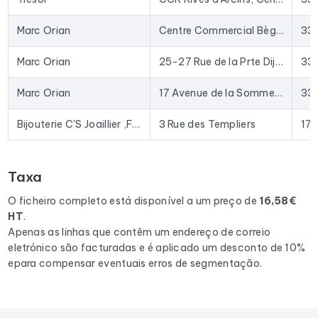
base de dados há anos: as empresas encerradas são
removidas a cada atualização e as novas são adicionadas.
Marc Orian
Centre Commercial Bègles Rives d'Arcins, centre commercial Rives d'Arcins
33
Na prática, este ficheiro serve para fornecer aos seus
comerciais contactos qualificados, lançar campanhas de
Marc Orian
25-27 Rue de la Prte Dijeaux
33
e-mail direcionadas para os
joalharias / joalherias
ou
enriquecer o seu CRM com dados atualizados. O formato
Marc Orian
17 Avenue de la Somme Centre Commercial Carrefour Mérignac Soleil
33
Excel permite a importação direta para a maioria das
ferramentas de prospeção e plataformas de e-mail
Bijouterie C'S Joaillier ,Fabricant
3 Rue des Templiers
17
existentes no mercado.
Para compilar este ficheiro, recolhemos todos os resultados
Taxa
na região Nouvelle-Aquitaine
correspondentes às
seguintes actividades: Bijouterie fantaisie, Bijouterie,
O ficheiro completo está disponível a um preço de
16,58€
Joaillier, Service de réparation de bijoux, Graveur sur bijoux,
HT
.
Expert en bijoux.
Apenas as linhas que contêm um endereço de correio
eletrónico são facturadas e é aplicado um desconto de 10%
epara compensar eventuais erros de segmentação.