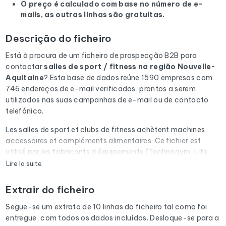
O preço é calculado com base no número de e-
mails, as outras linhas são gratuitas.
Descrição do ficheiro
Está à procura de um ficheiro de prospecção B2B para
contactar
salles de sport / fitness
na região Nouvelle-
Aquitaine
? Esta base de dados reúne 1590 empresas com
746 endereços de e-mail verificados, prontos a serem
utilizados nas suas campanhas de e-mail ou de contacto
telefónico.
Les salles de sport et clubs de fitness achètent machines,
accessoires et compléments alimentaires. Ce fichier est
utilisé par les fabricants d'équipements (Technogym, Life
Fitness), les éditeurs de logiciels de gestion de salle et les
Lire la suite
marques de nutrition sportive.
Extrair do ficheiro
Cada e-mail da lista é submetido a uma verificação
automática através do Cleanmylist.email antes de ser
Segue-se um extrato de 10 linhas do ficheiro tal como foi
incluído. Os endereços inválidos, as caixas de correio cheias
entregue, com todos os dados incluídos. Desloque-se para a
e os domínios expirados são removidos. Resultado: uma