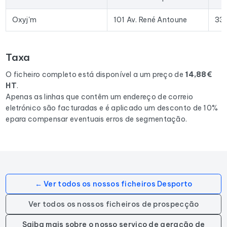
enriquecer o seu CRM com dados atualizados. O formato
Excel permite a importação direta para a maioria das
Oxyj'm
101 Av. René Antoune
33
ferramentas de prospeção e plataformas de e-mail
existentes no mercado.
Taxa
Para compilar este ficheiro, recolhemos todos os resultados
na região Nouvelle-Aquitaine
correspondentes às
O ficheiro completo está disponível a um preço de
14,88€
seguintes actividades: Salle de fitness, Salle de gym.
HT
.
Apenas as linhas que contêm um endereço de correio
eletrónico são facturadas e é aplicado um desconto de 10%
epara compensar eventuais erros de segmentação.
← Ver todos os nossos ficheiros Desporto
Ver todos os nossos ficheiros de prospecção
Saiba mais sobre o nosso serviço de geração de