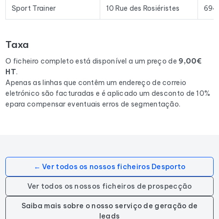
Excel permite a importação direta para a maioria das
Sport Trainer
10 Rue des Rosiéristes
694
ferramentas de prospeção e plataformas de e-mail
existentes no mercado.
Taxa
Para compilar este ficheiro, recolhemos todos os resultados
no departamento 69
correspondentes às seguintes
O ficheiro completo está disponível a um preço de
9,00€
actividades: Salle de fitness, Salle de gym.
HT
.
Apenas as linhas que contêm um endereço de correio
eletrónico são facturadas e é aplicado um desconto de 10%
epara compensar eventuais erros de segmentação.
← Ver todos os nossos ficheiros Desporto
Ver todos os nossos ficheiros de prospecção
Saiba mais sobre o nosso serviço de geração de
leads