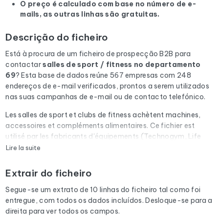
O preço é calculado com base no número de e-
mails, as outras linhas são gratuitas.
Descrição do ficheiro
Está à procura de um ficheiro de prospecção B2B para
contactar
salles de sport / fitness
no departamento
69
? Esta base de dados reúne 567 empresas com 248
endereços de e-mail verificados, prontos a serem utilizados
nas suas campanhas de e-mail ou de contacto telefónico.
Les salles de sport et clubs de fitness achètent machines,
accessoires et compléments alimentaires. Ce fichier est
utilisé par les fabricants d'équipements (Technogym, Life
Fitness), les éditeurs de logiciels de gestion de salle et les
Lire la suite
marques de nutrition sportive.
Extrair do ficheiro
Cada e-mail da lista é submetido a uma verificação
automática através do Cleanmylist.email antes de ser
Segue-se um extrato de 10 linhas do ficheiro tal como foi
incluído. Os endereços inválidos, as caixas de correio cheias
entregue, com todos os dados incluídos. Desloque-se para a
e os domínios expirados são removidos. Resultado: uma
direita para ver todos os campos.
baixa taxa de rejeição e campanhas que chegam à caixa de