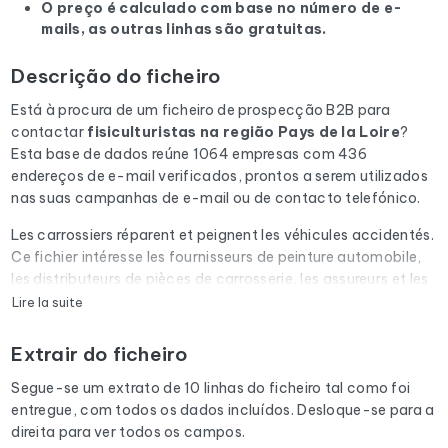
O preço é calculado com base no número de e-
mails, as outras linhas são gratuitas.
Descrição do ficheiro
Está à procura de um ficheiro de prospecção B2B para
contactar
fisiculturistas
na região Pays de la Loire
?
Esta base de dados reúne 1064 empresas com 436
endereços de e-mail verificados, prontos a serem utilizados
nas suas campanhas de e-mail ou de contacto telefónico.
Les carrossiers réparent et peignent les véhicules accidentés.
Ce fichier intéresse les fournisseurs de peinture automobile,
les distributeurs de pièces de carrosserie, les assureurs et les
experts automobiles.
Lire la suite
Cada e-mail da lista é submetido a uma verificação
Extrair do ficheiro
automática através do Cleanmylist.email antes de ser
incluído. Os endereços inválidos, as caixas de correio cheias
Segue-se um extrato de 10 linhas do ficheiro tal como foi
e os domínios expirados são removidos. Resultado: uma
entregue, com todos os dados incluídos. Desloque-se para a
baixa taxa de rejeição e campanhas que chegam à caixa de
direita para ver todos os campos.
entrada.