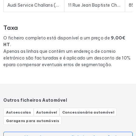
prospeção e plataformas de e-mail existentes no mercado.
Audi Service Challans (85) - Jean Rouyer Automobiles
11 Rue Jean Baptiste Charcot
85
Para compilar este ficheiro, recolhemos todos os resultados
na região Pays de la Loire
correspondentes às seguintes
Taxa
actividades: Service de débosselage automobile, Mécanicien
de carrosserie automobile, Atelier de carrosserie automobile.
O ficheiro completo está disponível a um preço de
9,00€
HT
.
Apenas as linhas que contêm um endereço de correio
eletrónico são facturadas e é aplicado um desconto de 10%
epara compensar eventuais erros de segmentação.
Outros ficheiros Automóvel
Autoescolas
Automóvel
Concessionária automóvel
Garagens para automóveis