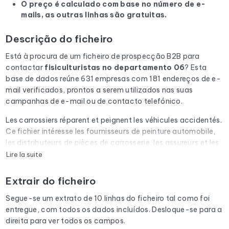
O preço é calculado com base no número de e-
mails, as outras linhas são gratuitas.
Descrição do ficheiro
Está à procura de um ficheiro de prospecção B2B para
contactar
fisiculturistas
no departamento 06
? Esta
base de dados reúne 631 empresas com 181 endereços de e-
mail verificados, prontos a serem utilizados nas suas
campanhas de e-mail ou de contacto telefónico.
Les carrossiers réparent et peignent les véhicules accidentés.
Ce fichier intéresse les fournisseurs de peinture automobile,
les distributeurs de pièces de carrosserie, les assureurs et les
experts automobiles.
Lire la suite
Cada e-mail da lista é submetido a uma verificação
Extrair do ficheiro
automática através do Cleanmylist.email antes de ser
incluído. Os endereços inválidos, as caixas de correio cheias
Segue-se um extrato de 10 linhas do ficheiro tal como foi
e os domínios expirados são removidos. Resultado: uma
entregue, com todos os dados incluídos. Desloque-se para a
baixa taxa de rejeição e campanhas que chegam à caixa de
direita para ver todos os campos.
entrada.