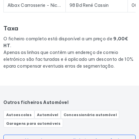
prospeção e plataformas de e-mail existentes no mercado.
Albax Carrosserie - Nice Ouest
98 Bd René Cassin
06
Para compilar este ficheiro, recolhemos todos os resultados
no departamento 06
correspondentes às seguintes
Taxa
actividades: Service de débosselage automobile, Mécanicien
de carrosserie automobile, Atelier de carrosserie automobile.
O ficheiro completo está disponível a um preço de
9,00€
HT
.
Apenas as linhas que contêm um endereço de correio
eletrónico são facturadas e é aplicado um desconto de 10%
epara compensar eventuais erros de segmentação.
Outros ficheiros Automóvel
Autoescolas
Automóvel
Concessionária automóvel
Garagens para automóveis