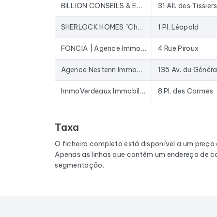
BILLION CONSEILS & EXPERTISES IMMOBILIER - Agence Immobilière
31 All. des Tissier
SHERLOCK HOMES "Chasseur immobilier" et "Agence Immobilière" sur Lunéville
1 Pl. Léopold
FONCIA | Agence Immobilière | Achat-Vente | Nancy | Rue Piroux
4 Rue Piroux
Agence Nestenn Immobilier Nancy
ImmoVerdeaux Immobilier Lunéville
8 Pl. des Carmes
Taxa
O ficheiro completo está disponível a um preço
Apenas as linhas que contêm um endereço de co
segmentação.