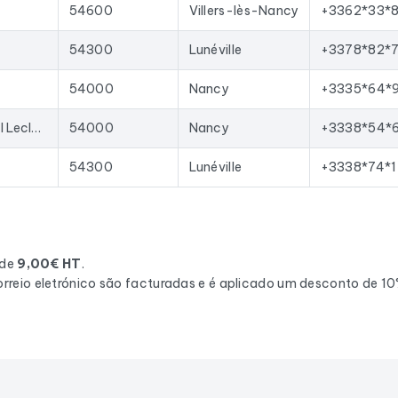
s
54600
Villers-lès-Nancy
+3362*33*
54300
Lunéville
+3378*82*
54000
Nancy
+3335*64*9
135 Av. du Général Leclerc
54000
Nancy
+3338*54*
54300
Lunéville
+3338*74*1
 de
9,00€ HT
.
rreio eletrónico são facturadas e é aplicado um desconto de 1