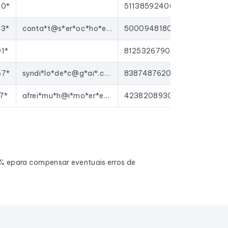
80*
51138592400044
73*
conta*t@s*er*oc*ho*es.*r
50009481800043
1*
81253267900147
67*
syndi*lo*de*c@g*ai*.co*
83874876200013
7*
afrei*mu*h@i*mo*er*ea*x.f*
42382089300034
0% epara compensar eventuais erros de