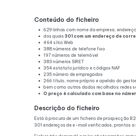
Conteúdo do ficheiro
629 linhas com nome da empresa, endereço
dos quais
301 com um endereço de corre
464 sítio Web
388 números de telefone fixo
197 números de telemóvel
383 números SIRET
354 estatuto jurídico e códigos NAF
235 número de empregados
266 título, nome próprio e apelido do gesto
bem como outros dados recolhidos: redes so
O preço é calculado com base no número
Descrição do ficheiro
Está à procura de um ficheiro de prospecção B
301 endereços de e-mail verificados, prontos a