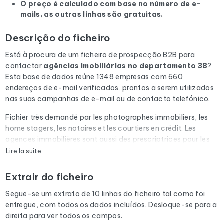
O preço é calculado com base no número de e-
mails, as outras linhas são gratuitas.
Descrição do ficheiro
Está à procura de um ficheiro de prospecção B2B para
contactar
agências imobiliárias
no departamento 38
?
Esta base de dados reúne 1348 empresas com 660
endereços de e-mail verificados, prontos a serem utilizados
nas suas campanhas de e-mail ou de contacto telefónico.
Fichier très demandé par les photographes immobiliers, les
home stagers, les notaires et les courtiers en crédit. Les
agences immobilières sont aussi des prescriptrices pour les
diagnostiqueurs, les déménageurs et les artisans du
Lire la suite
bâtiment.
Extrair do ficheiro
Cada e-mail da lista é submetido a uma verificação
automática através do Cleanmylist.email antes de ser
Segue-se um extrato de 10 linhas do ficheiro tal como foi
incluído. Os endereços inválidos, as caixas de correio cheias
entregue, com todos os dados incluídos. Desloque-se para a
e os domínios expirados são removidos. Resultado: uma
direita para ver todos os campos.
baixa taxa de rejeição e campanhas que chegam à caixa de