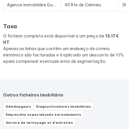
Excel permite a importação direta para a maioria das
Agence immobilière Guy Hoquet TIGNIEU
45 Rte de Crémieu
38
ferramentas de prospeção e plataformas de e-mail
existentes no mercado.
Taxa
Para compilar este ficheiro, recolhemos todos os resultados
no departamento 38
correspondentes às seguintes
O ficheiro completo está disponível a um preço de
13,17€
actividades: Agence d'immobilier d'entreprise, Agence
HT
.
immobilière, Agence de location immobilière, Agent
Apenas as linhas que contêm um endereço de correio
immobilier.
eletrónico são facturadas e é aplicado um desconto de 10%
epara compensar eventuais erros de segmentação.
Outros ficheiros Imobiliário
Déménageurs
Diagnosticadores imobiliários
Empresário especializado em isolamento
Service de nettoyage et d'entretien