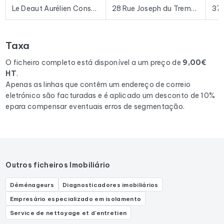
Excel permite a importação direta para a maioria das
Le Deaut Aurélien Conseiller immobilier BSk
28 Rue Joseph du Tremblay
37
ferramentas de prospeção e plataformas de e-mail
existentes no mercado.
Taxa
Para compilar este ficheiro, recolhemos todos os resultados
no departamento 37
correspondentes às seguintes
O ficheiro completo está disponível a um preço de
9,00€
actividades: Agence d'immobilier d'entreprise, Agence
HT
.
immobilière, Agence de location immobilière, Agent
Apenas as linhas que contêm um endereço de correio
immobilier.
eletrónico são facturadas e é aplicado um desconto de 10%
epara compensar eventuais erros de segmentação.
Outros ficheiros Imobiliário
Déménageurs
Diagnosticadores imobiliários
Empresário especializado em isolamento
Service de nettoyage et d'entretien